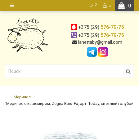
0
: 0
+375 (29)
576-79-75
+375 (29)
576-79-75
lanettaby@gmail.com
...
Меринос
"Меринос с кашемиром, Zegna BarufFa, арт. Today, светлый голубой